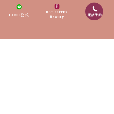
リラクゼーション
HOT PEPPER
LINE公式
電話予約
Beauty
ネイル
脱毛
出張サービス
採用情報
スクール
お知らせ
〒889-1604
宮崎県宮崎市清武町船引2307-9
電話番号:0985-89-0202
メールアドレス:free.edge88@gmail.com