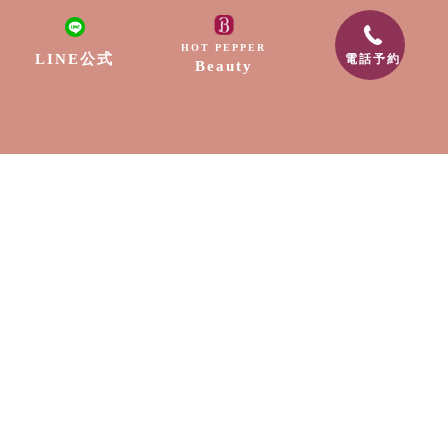
リラクゼーション
HOT PEPPER
LINE公式
電話予約
Beauty
ネイル
脱毛
出張サービス
採用情報
スクール
お知らせ
〒889-1604
宮崎県宮崎市清武町船引2307-9
電話番号:0985-89-0202
メールアドレス:free.edge88@gmail.com