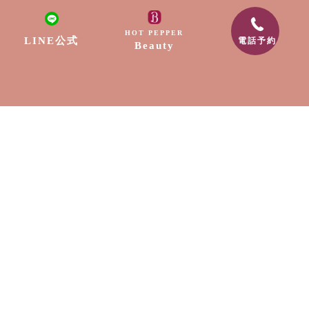
リラクゼーション
HOT PEPPER
LINE公式
電話予約
Beauty
ネイル
脱毛
出張サービス
採用情報
スクール
お知らせ
〒889-1604
宮崎県宮崎市清武町船引2307-9
電話番号:0985-89-0202
メールアドレス:free.edge88@gmail.com