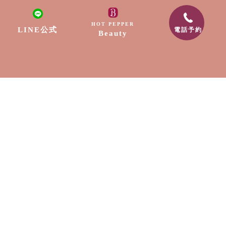
リラクゼーション
HOT PEPPER
LINE公式
電話予約
Beauty
ネイル
脱毛
出張サービス
採用情報
スクール
お知らせ
〒889-1604
宮崎県宮崎市清武町船引2307-9
電話番号:0985-89-0202
メールアドレス:free.edge88@gmail.com