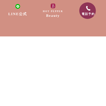
リラクゼーション
HOT PEPPER
LINE公式
電話予約
Beauty
ネイル
脱毛
出張サービス
採用情報
スクール
お知らせ
〒889-1604
宮崎県宮崎市清武町船引2307-9
電話番号:0985-89-0202
メールアドレス:free.edge88@gmail.com