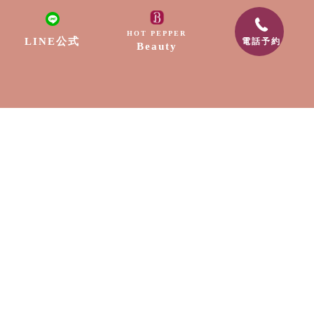
リラクゼーション
HOT PEPPER
LINE公式
電話予約
Beauty
ネイル
脱毛
出張サービス
採用情報
スクール
お知らせ
〒889-1604
宮崎県宮崎市清武町船引2307-9
電話番号:0985-89-0202
メールアドレス:free.edge88@gmail.com