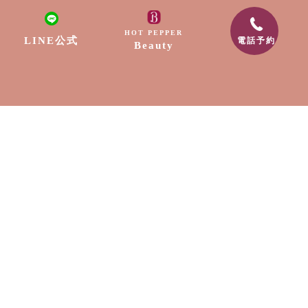
リラクゼーション
HOT PEPPER
LINE公式
電話予約
Beauty
ネイル
脱毛
出張サービス
採用情報
スクール
お知らせ
〒889-1604
宮崎県宮崎市清武町船引2307-9
電話番号:0985-89-0202
メールアドレス:free.edge88@gmail.com