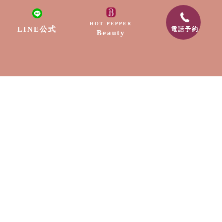
リラクゼーション
HOT PEPPER
LINE公式
電話予約
Beauty
ネイル
脱毛
出張サービス
採用情報
スクール
お知らせ
〒889-1604
宮崎県宮崎市清武町船引2307-9
電話番号:0985-89-0202
メールアドレス:free.edge88@gmail.com