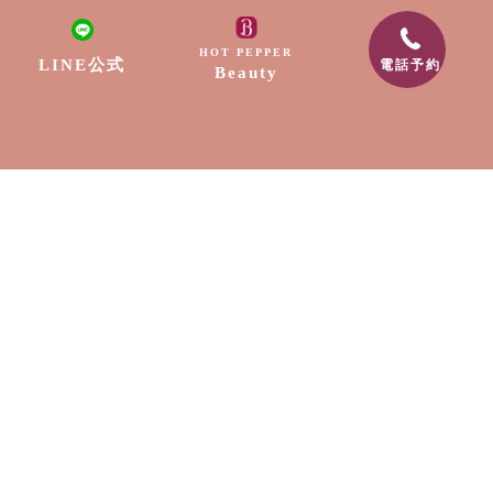
リラクゼーション
HOT PEPPER
LINE公式
電話予約
Beauty
ネイル
脱毛
出張サービス
採用情報
スクール
お知らせ
〒889-1604
宮崎県宮崎市清武町船引2307-9
電話番号:0985-89-0202
メールアドレス:free.edge88@gmail.com