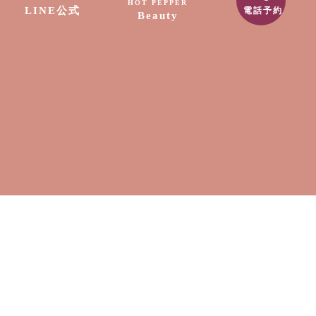
HOT PEPPER
LINE公式
電話予約
Beauty
STAFF
エステティシャン
古市 郁子
古市 朋宏