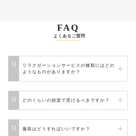
足つぼ&ほぐし(組み合わせ)
¥7,980
足つぼ&ほぐし(組み合わせ)
¥5,980
ほぐし
¥3,300
延長料金 10分
¥980
FAQ
よくあるご質問
足つぼ&ほぐし(組み合わせ)
¥3,980
リラクゼーションサービスの種類にはどの
ようなものがありますか？
どのくらいの頻度で受けるべきですか？
服装はどうすればいいですか？