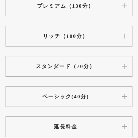
プレミアム（130分）
自律神経調整鍼灸ほぐし（60分）
¥5,980
全身リンパアロマトリートメント
￥6,980
（60分）
（+20分）2,200円でトリートメント受けれます（ハン
美容鍼（30分）
¥4,980
ドもしくはフット）
リッチ（100分）
全身リンパアロマトリートメント
￥9,800
（90分）
足つぼ
¥10,200
（+20分）2,200円でトリートメント受けれます（ハン
ドもしくはフット）
スタンダード（70分）
ほぐし
¥9,300
足つぼ
¥8,200
ベーシック(40分)
足つぼ
¥6,200
足つぼ&ほぐし(組み合わせ)
¥9,800
ほぐし
¥7,300
延長料金
ほぐし
¥5,300
足つぼ
¥4,200