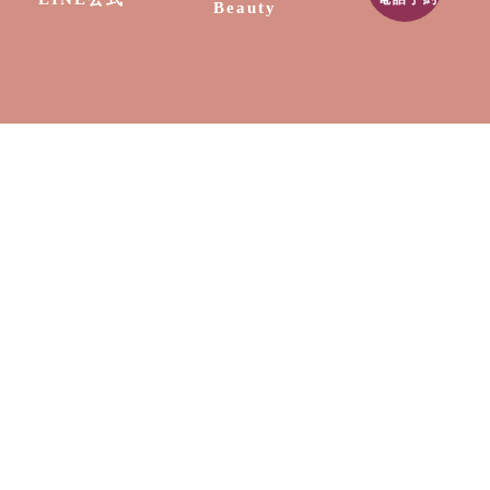
Beauty
TOP
会社案内
リラクゼーション
ネイル
脱毛
出張サービス
採用情報
スクール
お知らせ
〒889-1604
宮崎県宮崎市清武町船引2307-9