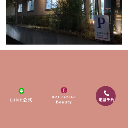
ルヌーラは21時まで営業していますので
明るくライトアップされた看板を目印にお越しくだ
さいませ(^^♪
一覧へ戻る
HOT PEPPER
LINE公式
電話予約
Beauty