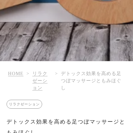
HOME
>
リラク
>
デトックス効果を高める足
ゼーシ
つぼマッサージともみほぐ
ョン
し
リラクゼーション
デトックス効果を高める足つぼマッサージと
もみほぐし