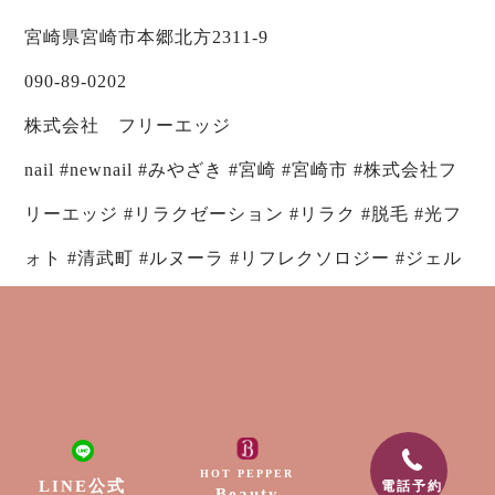
宮崎県宮崎市本郷北方2311-9
090-89-0202
株式会社 フリーエッジ
nail #newnail #みやざき #宮崎 #宮崎市 #株式会社フ
リーエッジ #リラクゼーション #リラク #脱毛 #光フ
ォト #清武町 #ルヌーラ #リフレクソロジー #ジェル
ネイル #美容 #化粧品検定 #コスメコンシェルジュ #
アスリートネイル #Spaluce #スパルーチェ #アロマ
テラピー #角質除去 #トリートメント #本郷 #赤江 #
月見ヶ丘
一覧へ戻る
HOT PEPPER
LINE公式
電話予約
Beauty