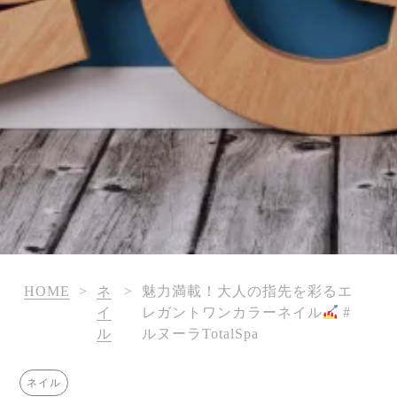
HOME
>
ネ
>
魅力満載！大人の指先を彩るエ
イ
レガントワンカラーネイル
#
ル
ルヌーラTotalSpa
ネイル